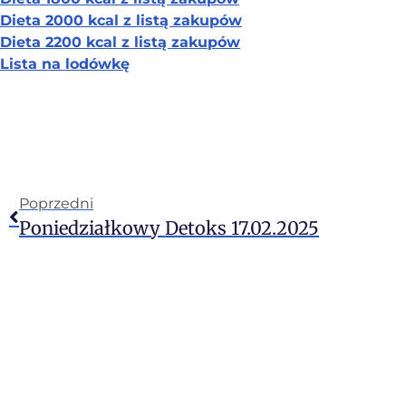
Dieta 2000 kcal z listą zakupów
Dieta 2200 kcal z listą zakupów
Lista na lodówkę
Poprzedni
Poniedziałkowy Detoks 17.02.2025