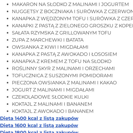
MAKARON NA SŁODKO Z MALINAMI I JOGURTEM
NUGGETSY Z BOCZNIAKA I SURÓWKA Z CZERWON
KANAPKA Z WĘDZONYM TOFU I SURÓWKA Z CZE
KANAPKI Z PASTĄ Z ZIELONEGO GROSZKU Z KOP
SAŁATA RZYMSKA Z GRILLOWANYM TOFU
ZUPA Z MARCHEWKI I BATATA
OWSIANKA Z KIWI I MIGDAŁAMI
KANAPKA Z PASTĄ Z AWOKADO I ŁOSOSIEM
KANAPKA Z KREMEM Z TOFU NA SŁODKO
ROŚLINNY SKYR Z MALINAMI I ORZECHAMI
TOFUCZNICA Z SUSZONYMI POMIDORAMI
PIECZONA OWSIANKA Z MALINAMI I KAKAO
JOGURT Z MALINAMI I MIGDAŁAMI
CZEKOLADOWE SŁODKIE KULKI
KOKTAJL Z MALINAMI I BANANEM
KOKTAJL Z AWOKADO I BANANEM
Dieta 1400 kcal z listą zakupów
Dieta 1600 kcal z listą zakupów
Dieta 1800 kcal z listą zakupów