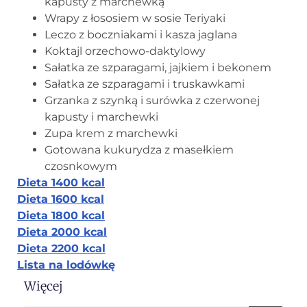
kapusty z marchewką
Wrapy z łososiem w sosie Teriyaki
Leczo z boczniakami i kasza jaglana
Koktajl orzechowo-daktylowy
Sałatka ze szparagami, jajkiem i bekonem
Sałatka ze szparagami i truskawkami
Grzanka z szynką i surówka z czerwonej
kapusty i marchewki
Zupa krem z marchewki
Gotowana kukurydza z masełkiem
czosnkowym
Dieta 1400 kcal
Dieta 1600 kcal
Dieta 1800 kcal
Dieta 2000 kcal
Dieta 2200 kcal
Lista na lodówkę
Więcej