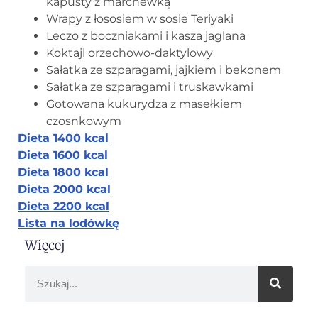
kapusty z marchewką
Wrapy z łososiem w sosie Teriyaki
Leczo z boczniakami i kasza jaglana
Koktajl orzechowo-daktylowy
Sałatka ze szparagami, jajkiem i bekonem
Sałatka ze szparagami i truskawkami
Gotowana kukurydza z masełkiem
czosnkowym
Dieta 1400 kcal
Dieta 1600 kcal
Dieta 1800 kcal
Dieta 2000 kcal
Dieta 2200 kcal
Lista na lodówkę
Więcej