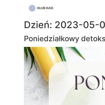
Przejdź
do
treści
Dzień:
2023-05-
Poniedziałkowy detok