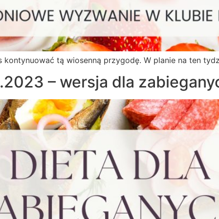
ontynuować tą wiosenną przygodę. W planie na ten tydzie
5.2023 – wersja dla zabiegany