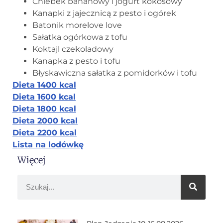
Chlebek bananowy i jogurt kokosowy
Kanapki z jajecznicą z pesto i ogórek
Batonik morelove love
Sałatka ogórkowa z tofu
Koktajl czekoladowy
Kanapka z pesto i tofu
Błyskawiczna sałatka z pomidorków i tofu
Dieta 1400 kcal
Dieta 1600 kcal
Dieta 1800 kcal
Dieta 2000 kcal
Dieta 2200 kcal
Lista na lodówkę
Więcej