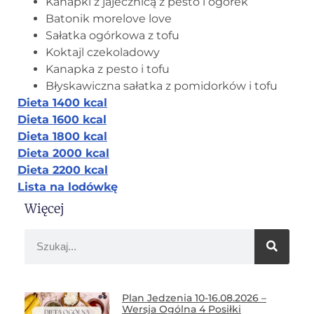
Kanapki z jajecznicą z pesto i ogórek
Batonik morelove love
Sałatka ogórkowa z tofu
Koktajl czekoladowy
Kanapka z pesto i tofu
Błyskawiczna sałatka z pomidorków i tofu
Dieta 1400 kcal
Dieta 1600 kcal
Dieta 1800 kcal
Dieta 2000 kcal
Dieta 2200 kcal
Lista na lodówkę
Więcej
Plan Jedzenia 10-16.08.2026 –
Wersja Ogólna 4 Posiłki