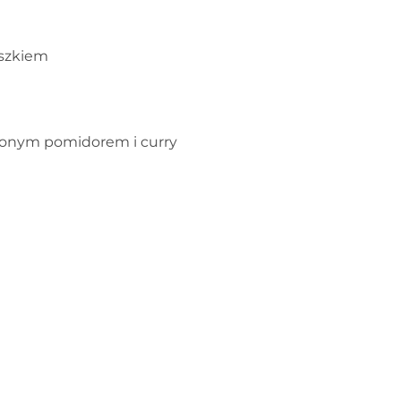
oszkiem
szonym pomidorem i curry