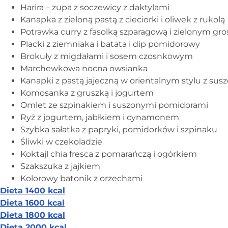
Harira – zupa z soczewicy z daktylami
Kanapka z zieloną pastą z cieciorki i oliwek z rukolą
Potrawka curry z fasolką szparagową i zielonym gr
Placki z ziemniaka i batata i dip pomidorowy
Brokuły z migdałami i sosem czosnkowym
Marchewkowa nocna owsianka
Kanapki z pastą jajeczną w orientalnym stylu z su
Komosanka z gruszką i jogurtem
Omlet ze szpinakiem i suszonymi pomidorami
Ryż z jogurtem, jabłkiem i cynamonem
Szybka sałatka z papryki, pomidorków i szpinaku
Śliwki w czekoladzie
Koktajl chia fresca z pomarańczą i ogórkiem
Szakszuka z jajkiem
Kolorowy batonik z orzechami
Dieta 1400 kcal
Dieta 1600 kcal
Dieta 1800 kcal
Dieta 2000 kcal