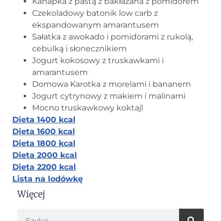
Kanapka z pastą z bakłażana z pomidorem
Czekoladowy batonik low carb z
ekspandowanym amarantusem
Sałatka z awokado i pomidorami z rukolą,
cebulką i słonecznikiem
Jogurt kokosowy z truskawkami i
amarantusem
Domowa Karotka z morelami i bananem
Jogurt cytrynowy z makiem i malinami
Mocno truskawkowy koktajl
Dieta 1400 kcal
Dieta 1600 kcal
Dieta 1800 kcal
Dieta 2000 kcal
Dieta 2200 kcal
Lista na lodówkę
Więcej