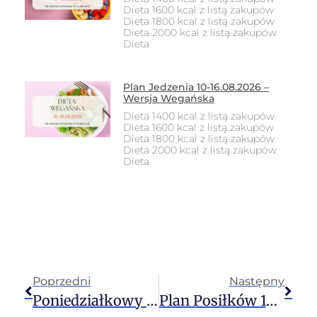
Dieta 1600 kcal z listą zakupów
Dieta 1800 kcal z listą zakupów
Dieta 2000 kcal z listą zakupów
Dieta
Plan Jedzenia 10-16.08.2026 –
Wersja Wegańska
Dieta 1400 kcal z listą zakupów
Dieta 1600 kcal z listą zakupów
Dieta 1800 kcal z listą zakupów
Dieta 2000 kcal z listą zakupów
Dieta
Poprzedni
Następny
Poniedziałkowy Detoks 03.07.2023
Plan Posiłków 10-16.07.2023 – Dieta Wegetariańska