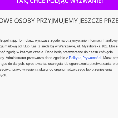
TAK, CHCĘ PODJĄĆ WYZWANIE!
OWE OSOBY PRZYJMUJEMY JESZCZE PRZE
zupełniając formularz, wyrażasz zgodę na otrzymywanie informacji handlow
gą mailową od Klub Kasi z siedzibą w Warszawie, ul. Myśliborska 181. Może
nąć zgodę w każdym czasie. Dane będą przetwarzane do czasu cofnięcia
dy. Administrator przetwarza dane zgodnie z
Polityką Prywatności
. Masz pr
tępu do danych, sprostowania, usunięcia lub ograniczenia przetwarzania, pr
zeciwu, prawo wniesienia skargi do organu nadzorczego lub przeniesienia
nych.