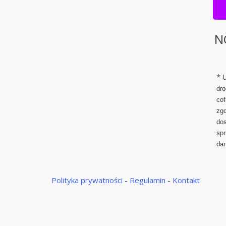
N
*
U
dro
cof
zgo
dos
spr
da
Polityka prywatności
-
Regulamin
-
Kontakt