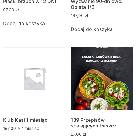
Płaski brzuch w 12 DNI
Wyzwanie 90-dniowe.
Opłata 1/3
97,00
zł
197,00
zł
Dodaj do koszyka
Dodaj do koszyka
Klub Kasi 1 miesiąc
139 Przepisów
spalających tłuszcz
197,00
zł
/ miesiąc
27,00
zł