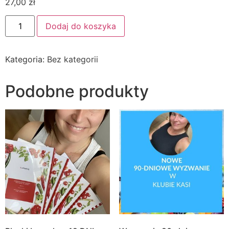
27,00
zł
ilość
Dodaj do koszyka
3-
Dniowy
detoks
witalny
Kategoria:
Bez kategorii
Podobne produkty