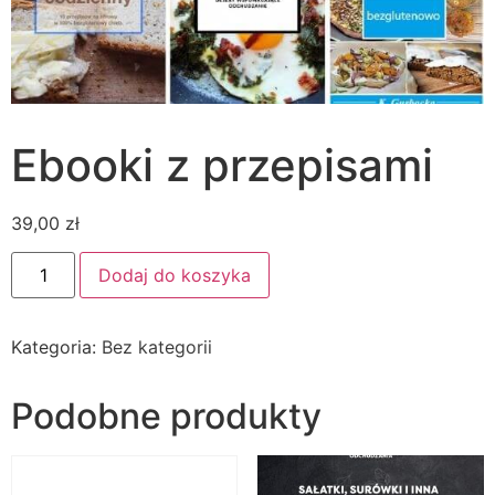
Ebooki z przepisami
39,00
zł
ilość
Dodaj do koszyka
Ebooki
z
przepisami
Kategoria:
Bez kategorii
Podobne produkty