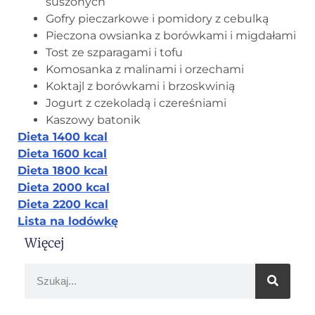
suszonych
Gofry pieczarkowe i pomidory z cebulką
Pieczona owsianka z borówkami i migdałami
Tost ze szparagami i tofu
Komosanka z malinami i orzechami
Koktajl z borówkami i brzoskwinią
Jogurt z czekoladą i czereśniami
Kaszowy batonik
Dieta 1400 kcal
Dieta 1600 kcal
Dieta 1800 kcal
Dieta 2000 kcal
Dieta 2200 kcal
Lista na lodówkę
Więcej