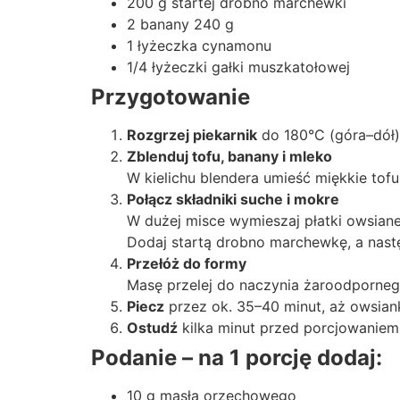
200 g startej drobno marchewki
2 banany 240 g
1 łyżeczka cynamonu
1/4 łyżeczki gałki muszkatołowej
Przygotowanie
Rozgrzej piekarnik
do 180°C (góra–dół)
Zblenduj tofu, banany i mleko
W kielichu blendera umieść miękkie tof
Połącz składniki suche i mokre
W dużej misce wymieszaj płatki owsian
Dodaj startą drobno marchewkę, a nast
Przełóż do formy
Masę przelej do naczynia żaroodporneg
Piecz
przez ok. 35–40 minut, aż owsiank
Ostudź
kilka minut przed porcjowaniem
Podanie – na 1 porcję dodaj:
10 g masła orzechowego