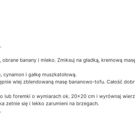
.
u, obrane banany i mleko. Zmiksuj na gładką, kremową masę
e, cynamon i gałkę muszkatołową.
ępnie wlej zblendowaną masę bananowo-tofu. Całość dobr
o lub foremki o wymiarach ok. 20×20 cm i wyrównaj wierz
a zetnie się i lekko zarumieni na brzegach.
.