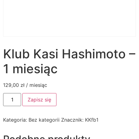
Klub Kasi Hashimoto –
1 miesiąc
129,00
zł
/ miesiąc
ilość
Zapisz się
Klub
Kasi
Hashimoto
-
Kategoria:
Bez kategorii
Znacznik:
KKfb1
1
miesiąc