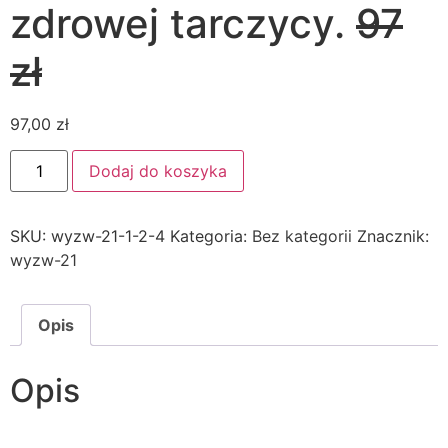
zdrowej tarczycy.
97
zł
97,00
zł
ilość
Dodaj do koszyka
75
Przepisów
dla
zdrowej
SKU:
wyzw-21-1-2-4
Kategoria:
Bez kategorii
Znacznik:
tarczycy.
97
wyzw-21
zł
Opis
Opis